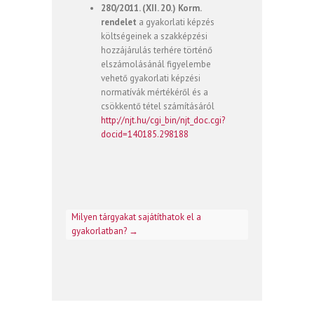
280/2011. (XII. 20.) Korm.
rendelet
a gyakorlati képzés
költségeinek a szakképzési
hozzájárulás terhére történő
elszámolásánál figyelembe
vehető gyakorlati képzési
normatívák mértékéről és a
csökkentő tétel számításáról
http://njt.hu/cgi_bin/njt_doc.cgi?
docid=140185.298188
Milyen tárgyakat sajátíthatok el a
gyakorlatban?
→