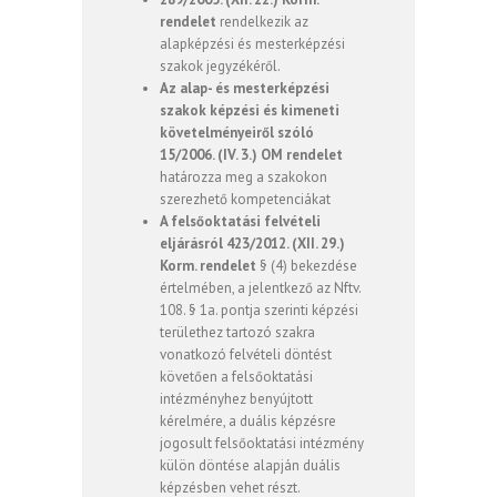
rendelet
rendelkezik az
alapképzési és mesterképzési
szakok jegyzékéről.
Az alap- és mesterképzési
szakok képzési és kimeneti
követelményeiről szóló
15/2006. (IV. 3.) OM rendelet
határozza meg a szakokon
szerezhető kompetenciákat
A felsőoktatási felvételi
eljárásról 423/2012. (XII. 29.)
Korm. rendelet
§ (4) bekezdése
értelmében, a jelentkező az Nftv.
108. § 1a. pontja szerinti képzési
területhez tartozó szakra
vonatkozó felvételi döntést
követően a felsőoktatási
intézményhez benyújtott
kérelmére, a duális képzésre
jogosult felsőoktatási intézmény
külön döntése alapján duális
képzésben vehet részt.