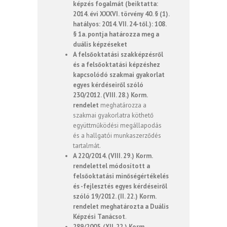
képzés fogalmát (beiktatta:
2014. évi XXXVI. törvény 40. § (1).
hatályos: 2014. VII. 24-től.): 108.
§ 1a. pontja határozza meg a
duális képzéseket
A felsőoktatási szakképzésről
és a felsőoktatási képzéshez
kapcsolódó szakmai gyakorlat
egyes kérdéseiről szóló
230/2012. (VIII. 28.) Korm.
rendelet
meghatározza a
szakmai gyakorlatra köthető
együttműködési megállapodás
és a hallgatói munkaszerződés
tartalmát.
A 220/2014. (VIII. 29.) Korm.
rendelettel módosított a
felsőoktatási minőségértékelés
és -fejlesztés egyes kérdéseiről
szóló 19/2012. (II. 22.) Korm.
rendelet meghatározta a Duális
Képzési Tanácsot
.
289/2005. (XII. 22.) Korm.